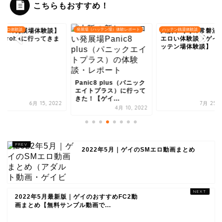
こちらもおすすめ！
ゲイの発展場体験談】
のエロ体験談
発展場（ハッテン場）体験レポート
大阪中崎町の常磐湯
ハッテン銭湯体験談
 irohaに行ってきま
エロい体験談【ゲイ
た！
ッテン場体験談】
Panic8 plus（パニック
エイトプラス）に行って
きた！【ゲイ...
6月 15, 2022
7月 25, 
4月 10, 2022
2022年5月｜ゲイのSMエロ動画まとめ
2022年5月最新版｜ゲイのおすすめFC2動
画まとめ【無料サンプル動画で...