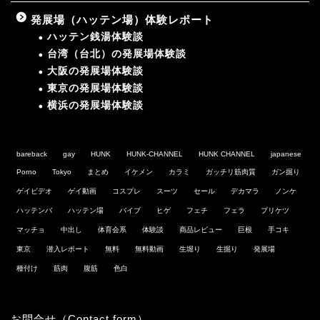
発展場（ハッテン場）体験レポート
ハッテン銭湯体験談
台湾（台北）の発展場体験談
大阪の発展場体験談
東京の発展場体験談
横浜の発展場体験談
bareback
gay
HUNK
HUNK-CHANNEL
HUNK CHANNEL
japanese
Porno
Tokyo
まとめ
イケメン
カラミ
ガッチリ筋肉質
ガン掘り
ゲイビデオ
ゲイ動画
コスプレ
スーツ
セール
デカマラ
ノンケ
ハッテンバ
ハッテン場
バイブ
ヒゲ
フェチ
フェラ
プリケツ
マッチョ
中出し
体育会系
体験談
商品レビュー
巨根
手コキ
東京
潜入レポート
無料
無料動画
生堀り
生掘り
発展場
種付け
筋肉
腹筋
色白
お問合せ（Contact form）