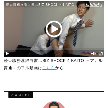
続☆職務淫猥白書…BIZ SHOCK 4 KAITO ～アナル
貫通～のフル動画は
こちら
から
ABOUT ME