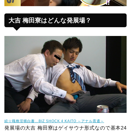
大吉 梅田寮はどんな発展場？
続☆職務淫猥白書…BIZ SHOCK 4 KAITO ～アナル貫通～
発展場の大吉 梅田寮はゲイサウナ形式なので基本24