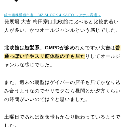
続☆職務淫猥白書…BIZ SHOCK 4 KAITO ～アナル貫通～
発展場 大吉 梅田寮は北欧館に比べると比較的若い
人が多い、かつオールジャンルという感じでした。
北欧館は短髪系、GMPDが多め
なんですが大吉は
普
通っぽい子やスリ筋体型の子も居た
りしてオールジ
ャンルな感じでした。
また、週末の朝型はゲイバーの店子も居てかなり込
み合うようなのでヤリモクなら昼間とか夕方くらい
の時間がいいのでは？と思いました。
土曜日であれば深夜帯もかなり賑わっているようで
した。