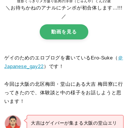
陰影くっきりメガ盛り筋肉の淳弥（じゅんや）くん22歳
＼お待ちかねのアナルにチンポが初合体します…!!!
／
動画を見る
ゲイのためのエロブログを書いているEro-Suke（
＠
Japanese_gay22
）です！
今回は大阪の北区梅田・堂山にある大吉 梅田寮に行
ってきたので、体験談と中の様子をお話しようと思
います！
大吉はゲイバーが集まる大阪の堂山エリ