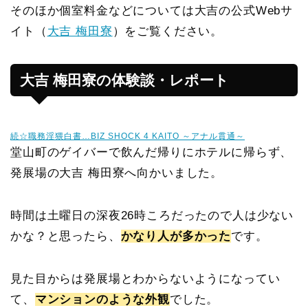
そのほか個室料金などについては大吉の公式Webサ
イト（
大吉 梅田寮
）をご覧ください。
大吉 梅田寮の体験談・レポート
続☆職務淫猥白書…BIZ SHOCK 4 KAITO ～アナル貫通～
堂山町のゲイバーで飲んだ帰りにホテルに帰らず、
発展場の大吉 梅田寮へ向かいました。
時間は土曜日の深夜26時ころだったので人は少ない
かな？と思ったら、
かなり人が多かった
です。
見た目からは発展場とわからないようになってい
て、
マンションのような外観
でした。