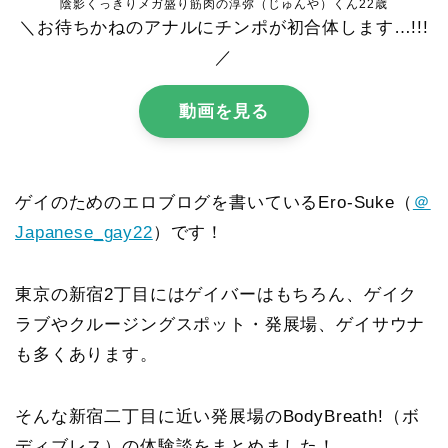
陰影くっきりメガ盛り筋肉の淳弥（じゅんや）くん22歳
＼お待ちかねのアナルにチンポが初合体します…!!!
／
動画を見る
ゲイのためのエロブログを書いているEro-Suke（
＠
Japanese_gay22
）です！
東京の新宿2丁目にはゲイバーはもちろん、ゲイク
ラブやクルージングスポット・発展場、ゲイサウナ
も多くあります。
そんな新宿二丁目に近い発展場のBodyBreath!（ボ
ディブレス）の体験談をまとめました！